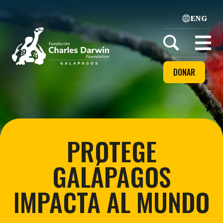
ENG
Home
Open
menu
DONAR
PROTEGE
GALÁPAGOS
IMPACTA AL MUNDO