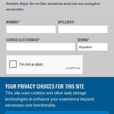
Puedes dejar de recibir nuestras noticias en cualquier
momento.
NOMBRE
*
APELLIDOS
*
CORREO ELECTRÓNICO
*
IDIOMA
*
YOUR PRIVACY CHOICES FOR THIS SITE
REGÍSTRATE AHORA
This site uses cookies and other web storage
technologies to enhance your experience beyond
© 2024 Fundación Charles Darwin. Reservados todos los
derechos. | Construido por DEV
necessary core functionality.
La “Fundación Charles Darwin para las Islas Galápagos”,