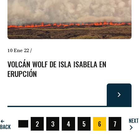
10 Ene 22
/
VOLCÁN WOLF DE ISLA ISABELA EN
ERUPCIÓN
NEXT
2
3
4
5
6
7
(CURRENT)
BACK