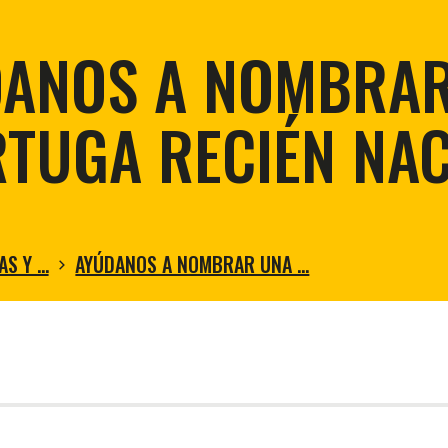
Restaurac
Conservación de la tortuga gigante
Sostenibi
Control de la mosca vampiro aviar
ANOS A NOMBRA
Restauración Ecologica en Floreana
Restauración de Zonas Áridas
TUGA RECIÉN NA
AS Y …
AYÚDANOS A NOMBRAR UNA …