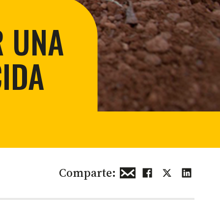
ión urbana y rural
lidad para la conservación
R UNA
CIDA
Comparte: