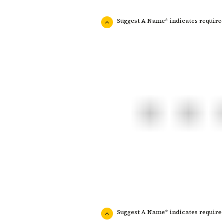
Suggest A Name* indicates requir
Suggest A Name* indicates requir