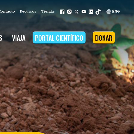
Contacto
Recursos
Tienda
ENG
S
VIAJA
PORTAL CIENTÍFICO
DONAR
mo nuestro trabajo se basa en
ios que la naturaleza
na a la comunidad
ña.
nuestros programas
n ambiental
tenible