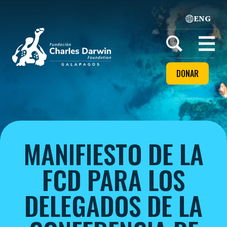
ENG
Home
Open
menu
DONAR
MANIFIESTO DE LA
FCD PARA LOS
DELEGADOS DE LA