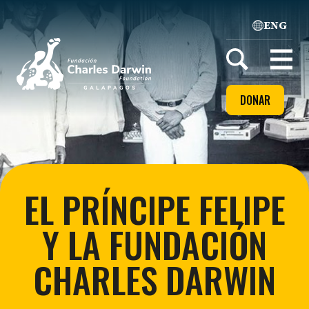
ENG
Home
Open
menu
DONAR
EL PRÍNCIPE FELIPE
Y LA FUNDACIÓN
CHARLES DARWIN