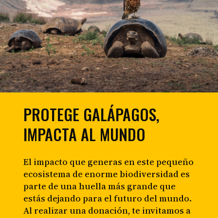
PROTEGE GALÁPAGOS,
IMPACTA AL MUNDO
El impacto que generas en este pequeño
ecosistema de enorme biodiversidad es
parte de una huella más grande que
estás dejando para el futuro del mundo.
Al realizar una donación, te invitamos a