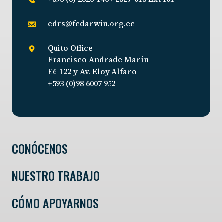
cdrs@fcdarwin.org.ec
Quito Office
Francisco Andrade Marín
E6-122 y Av. Eloy Alfaro
+593 (0)98 6007 952
CONÓCENOS
NUESTRO TRABAJO
CÓMO APOYARNOS