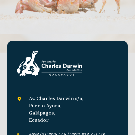
Av. Charles Darwin s/n,
Puerto Ayora,
Galápagos,
Ecuador
+593 (5) 2526-146 / 2527-013 Ext 101