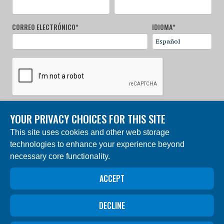
CORREO ELECTRÓNICO
*
IDIOMA
*
YOUR PRIVACY CHOICES FOR THIS SITE
REGÍSTRATE AHORA
This site uses cookies and other web storage
technologies to enhance your experience beyond
© 2024 Fundación Charles Darwin. Reservados todos los
derechos. | Construido por DEV
necessary core functionality.
La “Fundación Charles Darwin para las Islas Galápagos”,
en francés “Fondation Charles Darwin pour les îles
ACCEPT
Galapagos”, Association internationale sans but lucratif
(AISBL), tiene su domicilio social en 54 Avenue Louise,
1050 Bruselas, Bélgica. Registro Mercantil # 0409.359.103
DECLINE