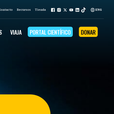
Contacto
Recursos
Tienda
ENG
S
VIAJA
PORTAL CIENTÍFICO
DONAR
mo nuestro trabajo se basa en
ios que la naturaleza
na a la comunidad
ña.
nuestros programas
n ambiental
tenible