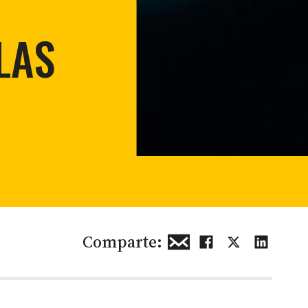
ión urbana y rural
lidad para la conservación
LAS
S
Comparte: