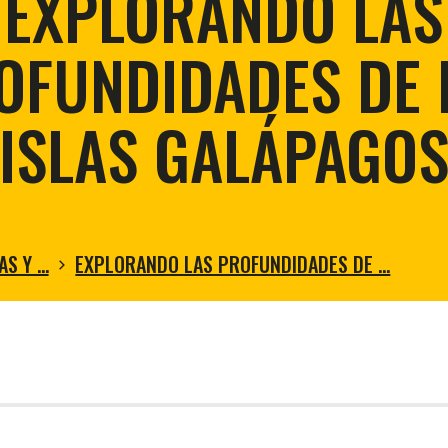
EXPLORANDO LAS
Restaurac
Conservación de la tortuga gigante
Sostenibi
Control de la mosca vampiro aviar
OFUNDIDADES DE 
Restauración Ecologica en Floreana
Restauración de Zonas Áridas
ISLAS GALÁPAGO
AS Y …
EXPLORANDO LAS PROFUNDIDADES DE …