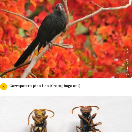
Johannes Ploderer
Garrapatero pico liso (Crotophaga ani)