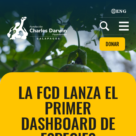
ENG
Home
Open
menu
DONAR
LA FCD LANZA EL
PRIMER
DASHBOARD DE