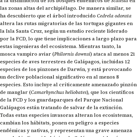
a la disminución de los bosques endémicos de
Scalesia
en
las zonas altas del archipiélago. De manera similar, se
ha descubierto que el árbol introducido
Cedrela odorata
altera las rutas migratorias de las tortugas gigantes en
la Isla Santa Cruz, según un estudio reciente liderado
por la FCD, lo que tiene implicaciones a largo plazo para
estas ingenieras del ecosistema. Mientras tanto, la
mosca vampiro aviar (
Philornis downsi
) ataca al menos 21
especies de aves terrestres de Galápagos, incluidas 12
especies de los pinzones de Darwin, y está provocando
un declive poblacional significativo en al menos 8
especies. Esto incluye al críticamente amenazado pinzón
de manglar (
Camarhynchus heliobates
), que los científicos
de la FCD y los guardaparques del Parque Nacional
Galápagos están tratando de salvar de la extinción.
Todas estas especies invasoras alteran los ecosistemas,
cambian los hábitats, ponen en peligro a especies
endémicas y nativas, y representan una grave amenaza