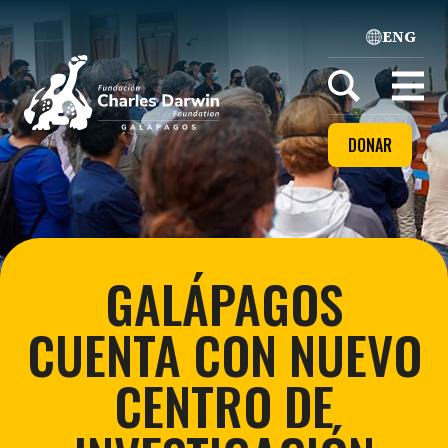
ENG
Home
Open
menu
DONAR
GALÁPAGOS
CUENTA CON NUEVO
CENTRO DE