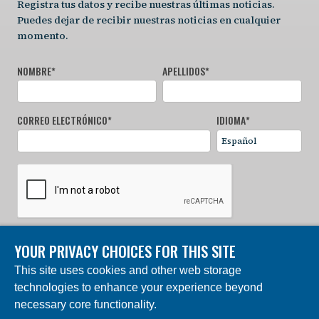
Registra tus datos y recibe nuestras últimas noticias.
Puedes dejar de recibir nuestras noticias en cualquier
momento.
NOMBRE
*
APELLIDOS
*
CORREO ELECTRÓNICO
*
IDIOMA
*
YOUR PRIVACY CHOICES FOR THIS SITE
REGÍSTRATE AHORA
This site uses cookies and other web storage
technologies to enhance your experience beyond
© 2024 Fundación Charles Darwin. Reservados todos los
derechos. | Construido por DEV
necessary core functionality.