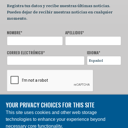
Registra tus datos y recibe nuestras últimas noticias.
Puedes dejar de recibir nuestras noticias en cualquier
momento.
NOMBRE
*
APELLIDOS
*
CORREO ELECTRÓNICO
*
IDIOMA
*
YOUR PRIVACY CHOICES FOR THIS SITE
REGÍSTRATE AHORA
This site uses cookies and other web storage
technologies to enhance your experience beyond
© 2024 Fundación Charles Darwin. Reservados todos los
derechos. | Construido por DEV
necessary core functionality.