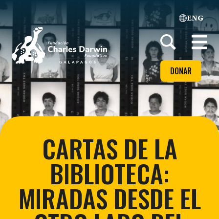
ENG
Home
Open
menu
DONAR
CARTAS DE LA
BIBLIOTECA:
MIRADAS DESDE EL