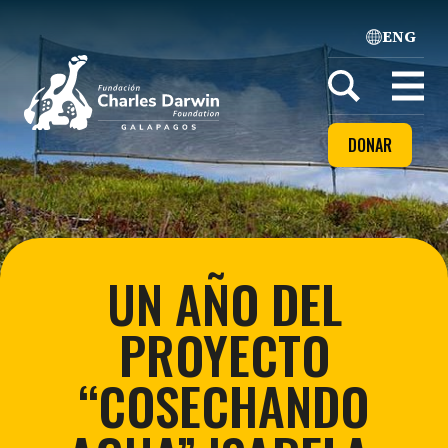
ENG
Home
Open
menu
DONAR
UN AÑO DEL
PROYECTO
“COSECHANDO