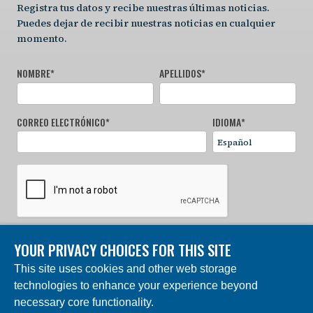
Registra tus datos y recibe nuestras últimas noticias.
Puedes dejar de recibir nuestras noticias en cualquier
momento.
NOMBRE
*
APELLIDOS
*
CORREO ELECTRÓNICO
*
IDIOMA
*
YOUR PRIVACY CHOICES FOR THIS SITE
REGÍSTRATE AHORA
This site uses cookies and other web storage
technologies to enhance your experience beyond
© 2024 Fundación Charles Darwin. Reservados todos los
derechos. | Construido por DEV
necessary core functionality.