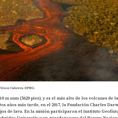
Wilson Cabrera, DPNG.
10 m snm (5620 pies), y es el más alto de los volcanes de la
 Dos años más tarde, en el 2017, la Fundación Charles Dar
ujos de lava. En la misión participaron el
Instituto Geofísi
bridge University
y un guardaparque del Parque Nacion