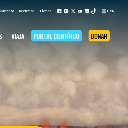
Contacto
Recursos
Tienda
ENG
S
VIAJA
PORTAL CIENTÍFICO
DONAR
mo nuestro trabajo se basa en
ios que la naturaleza
na a la comunidad
ña.
nuestros programas
n ambiental
tenible