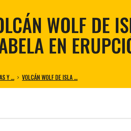
Restaurac
Conservación de la tortuga gigante
Sostenibi
Control de la mosca vampiro aviar
OLCÁN WOLF DE IS
Restauración Ecologica en Floreana
Restauración de Zonas Áridas
SABELA EN ERUPCI
AS Y …
VOLCÁN WOLF DE ISLA …