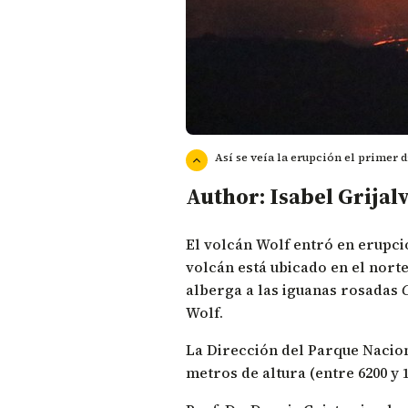
Así se veía la erupción el primer d
Author: Isabel Grijal
El volcán Wolf entró en erupció
volcán está ubicado en el nort
alberga a las iguanas rosadas
Wolf.
La
Dirección del Parque Nacio
metros de altura (entre 6200 y