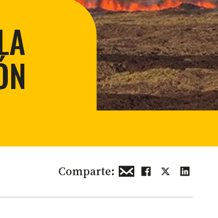
ión urbana y rural
lidad para la conservación
LA
ÓN
Comparte: