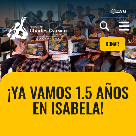
ENG
Home
Open
menu
DONAR
¡YA VAMOS 1.5 AÑOS
EN ISABELA!