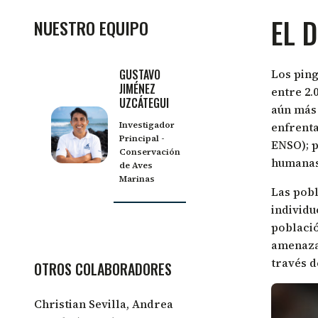
EL 
NUESTRO EQUIPO
GUSTAVO
Los pin
JIMÉNEZ
entre 2.
UZCÁTEGUI
aún más 
Investigador
enfrenta
Principal -
ENSO); p
Conservación
humanas 
de Aves
Marinas
Las pobl
individu
població
amenaza
través d
OTROS COLABORADORES
Christian Sevilla, Andrea