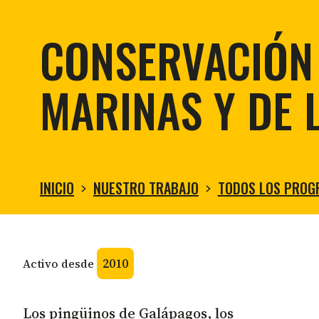
Contáctanos
Escucha
The Station
, donde la
Exploración y conservación de aguas profundas
ciencia, la conservación y las
Comentarios y quejas
CONSERVACIÓN 
Gobernanza de los océanos
historias de Galápagos se unen.
Investigación de la biodiversidad marina
Escucha nuestro podcast
MARINAS Y DE 
INICIO
NUESTRO TRABAJO
TODOS LOS PROG
2010
Activo desde
Los pingüinos de Galápagos, los