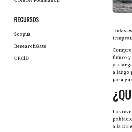
RECURSOS
Todas es
Scopus
temprana
ResearchGate
Comprend
futuro y
ORCiD
y a larg
a largo 
para gar
¿QU
Los inve
poblacio
a la Di