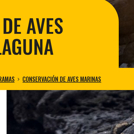
Restaurac
Conservación de la tortuga gigante
Sostenibi
Control de la mosca vampiro aviar
DE AVES
Restauración Ecologica en Floreana
Restauración de Zonas Áridas
LAGUNA
RAMAS
CONSERVACIÓN DE AVES MARINAS