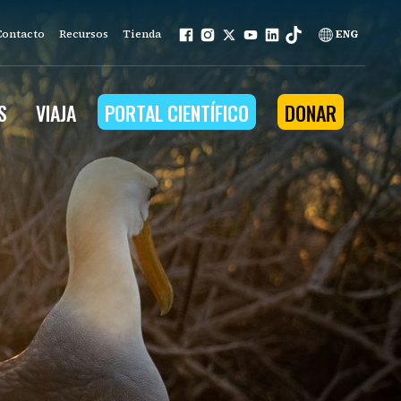
Contacto
Recursos
Tienda
ENG
S
VIAJA
PORTAL CIENTÍFICO
DONAR
mo nuestro trabajo se basa en
ios que la naturaleza
na a la comunidad
ña.
nuestros programas
n ambiental
tenible