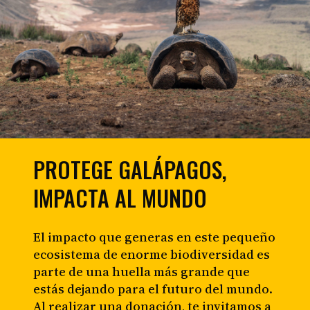
PROTEGE GALÁPAGOS,
IMPACTA AL MUNDO
El impacto que generas en este pequeño
ecosistema de enorme biodiversidad es
parte de una huella más grande que
estás dejando para el futuro del mundo.
Al realizar una donación, te invitamos a