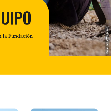
ión urbana y rural
QUIPO
lidad para la conservación
Galapagos Workshop
n la Fundación