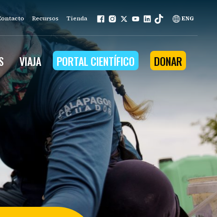
Contacto
Recursos
Tienda
ENG
S
VIAJA
PORTAL CIENTÍFICO
DONAR
mo nuestro trabajo se basa en
ios que la naturaleza
na a la comunidad
ña.
nuestros programas
n ambiental
tenible