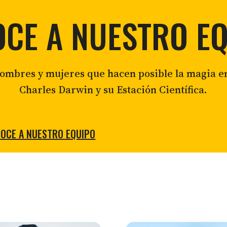
Restaurac
Conservación de la tortuga gigante
CE A NUESTRO E
Sostenibi
Control de la mosca vampiro aviar
Restauración Ecologica en Floreana
Restauración de Zonas Áridas
hombres y mujeres que hacen posible la magia e
Charles Darwin y su Estación Científica.
OCE A NUESTRO EQUIPO