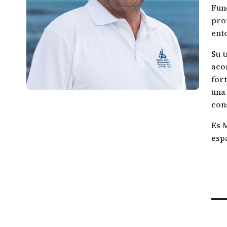
historias de Galápagos se unen.
Fun
Investigación de la biodiversidad marina
pro
Escucha nuestro podcast
ent
Su 
aco
for
una
con
Es 
espa