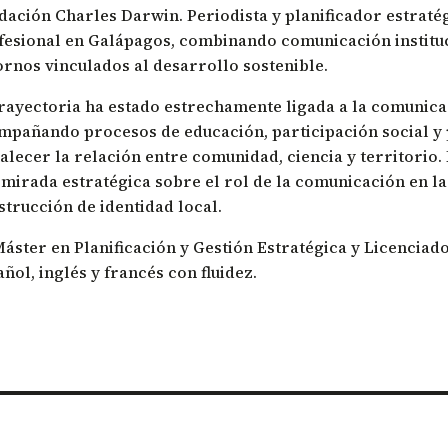
dación Charles Darwin. Periodista y planificador estraté
Restauración Ecologica en Floreana
fesional en Galápagos, combinando comunicación instituci
Restauración de Zonas Áridas
ornos vinculados al desarrollo sostenible.
trayectoria ha estado estrechamente ligada a la comunica
mpañando procesos de educación, participación social y 
talecer la relación entre comunidad, ciencia y territorio.
 mirada estratégica sobre el rol de la comunicación en la
strucción de identidad local.
Máster en Planificación y Gestión Estratégica y Licencia
ñol, inglés y francés con fluidez.