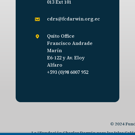
013 Ext 101
cdrs@fcdarwin.org.ec
Quito Office
Francisco Andrade
Marín
E6-122 y Av. Eloy
Alfaro
+593 (0)98 6007 952
© 2024 Fund
La “Fundación Charles Darwin para las Islas Galáp