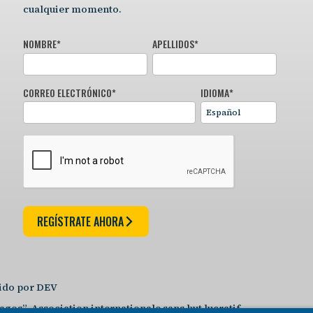
cualquier momento.
NOMBRE
*
APELLIDOS
*
CORREO ELECTRÓNICO
*
IDIOMA
*
REGÍSTRATE AHORA
uido por DEV
gos”, Association internationale sans but lucratif