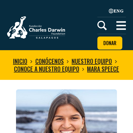
ENG
Home
Open
menu
DONAR
INICIO
CONÓCENOS
NUESTRO EQUIPO
CONOCE A NUESTRO EQUIPO
MARA SPEECE