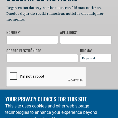
Registra tus datos y recibe nuestras últimas noticias.
Puedes dejar de recibir nuestras noticias en cualquier
momento.
NOMBRE
*
APELLIDOS
*
CORREO ELECTRÓNICO
*
IDIOMA
*
YOUR PRIVACY CHOICES FOR THIS SITE
REGÍSTRATE AHORA
This site uses cookies and other web storage
technologies to enhance your experience beyond
© 2024 Fundación Charles Darwin. Reservados todos los
derechos. | Construido por DEV